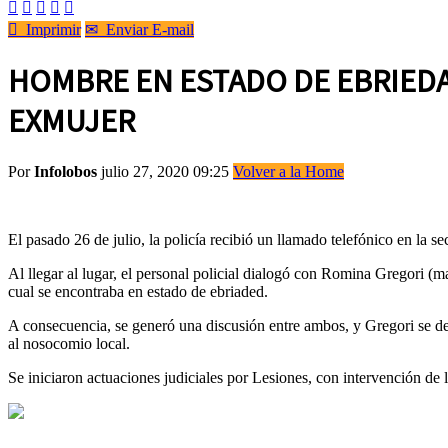






Imprimir
✉
Enviar E-mail
HOMBRE EN ESTADO DE EBRIEDA
EXMUJER
Por
Infolobos
julio 27, 2020 09:25
Volver a la Home
El pasado 26 de julio, la policía recibió un llamado telefónico en la s
Al llegar al lugar, el personal policial dialogó con Romina Gregori (
cual se encontraba en estado de ebriaded.
A consecuencia, se generó una discusión entre ambos, y Gregori se def
al nosocomio local.
Se iniciaron actuaciones judiciales por Lesiones, con intervención de l