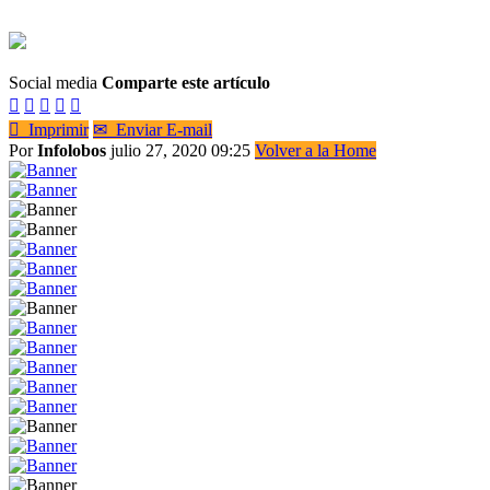
Social media
Comparte este artículo






Imprimir
✉
Enviar E-mail
Por
Infolobos
julio 27, 2020 09:25
Volver a la Home