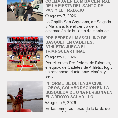
agosto 7, 2026
La Capilla San Cayetano, de Salgado
y Matanza, fue el centro de la
celebración de la fiesta del santo del...
PRE-FEDERAL MASCULINO DE
BASQUET EN CADETES:
ATHLETIC JUEGA EL
TRIANGULAR FINAL
agosto 6, 2026
Por el torneo Pre-federal de Básquet,
el equipo de Cadetes de Athletic, logró
un resonante triunfo ante Morón, y
se...
INFORME DE DEFENSA CIVIL
LOBOS, COLABORACION EN LA
BUSQUEDA DE UNA PERSONA EN
EL ARROYO SALADILLO
agosto 5, 2026
En las primeras horas de la tarde del
martes, el Intendente Jorge
Etcheverry recibió, por parte de su
par de...
INCENDIO EN LA VIVIENDA DE UN