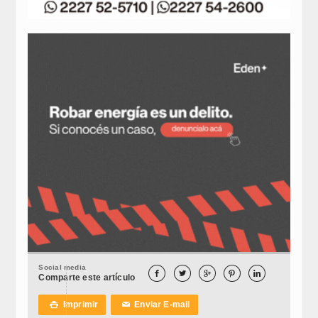
Social media





Comparte este artículo
Imprimir
Enviar E-mail

✉