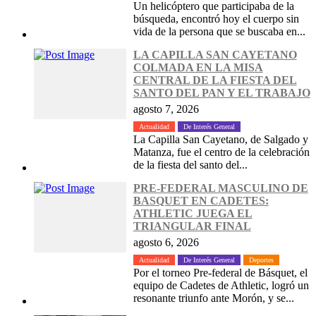
Un helicóptero que participaba de la
búsqueda, encontró hoy el cuerpo sin
vida de la persona que se buscaba en...
LA CAPILLA SAN CAYETANO
COLMADA EN LA MISA
CENTRAL DE LA FIESTA DEL
SANTO DEL PAN Y EL TRABAJO
agosto 7, 2026
Actualidad
De Interés General
La Capilla San Cayetano, de Salgado y
Matanza, fue el centro de la celebración
de la fiesta del santo del...
PRE-FEDERAL MASCULINO DE
BASQUET EN CADETES:
ATHLETIC JUEGA EL
TRIANGULAR FINAL
agosto 6, 2026
Actualidad
De Interés General
Deportes
Por el torneo Pre-federal de Básquet, el
equipo de Cadetes de Athletic, logró un
resonante triunfo ante Morón, y se...