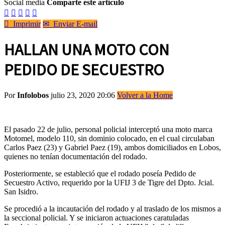
Social media
Comparte este artículo






Imprimir
✉
Enviar E-mail
HALLAN UNA MOTO CON
PEDIDO DE SECUESTRO
Por
Infolobos
julio 23, 2020 20:06
Volver a la Home
El pasado 22 de julio, personal policial interceptó una moto marca
Motomel, modelo 110, sin dominio colocado, en el cual circulaban
Carlos Paez (23) y Gabriel Paez (19), ambos domiciliados en Lobos,
quienes no tenían documentación del rodado.
Posteriormente, se estableció que el rodado poseía Pedido de
Secuestro Activo, requerido por la UFIJ 3 de Tigre del Dpto. Jcial.
San Isidro.
Se procedió a la incautación del rodado y al traslado de los mismos a
la seccional policial. Y se iniciaron actuaciones caratuladas