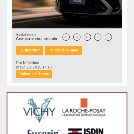
Social media





Comparte este artículo

Imprimir
✉
Enviar E-mail
Por
Infolobos
mayo 23, 2020 14:13
Volver a la Home