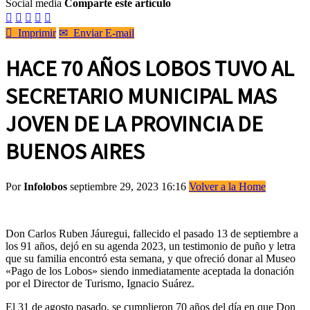
Social media
Comparte este artículo






Imprimir
✉
Enviar E-mail
HACE 70 AÑOS LOBOS TUVO AL
SECRETARIO MUNICIPAL MAS
JOVEN DE LA PROVINCIA DE
BUENOS AIRES
Por
Infolobos
septiembre 29, 2023 16:16
Volver a la Home
Don Carlos Ruben Jáuregui, fallecido el pasado 13 de septiembre a
los 91 años, dejó en su agenda 2023, un testimonio de puño y letra
que su familia encontró esta semana, y que ofreció donar al Museo
«Pago de los Lobos» siendo inmediatamente aceptada la donación
por el Director de Turismo, Ignacio Suárez.
El 31 de agosto pasado, se cumplieron 70 años del día en que Don