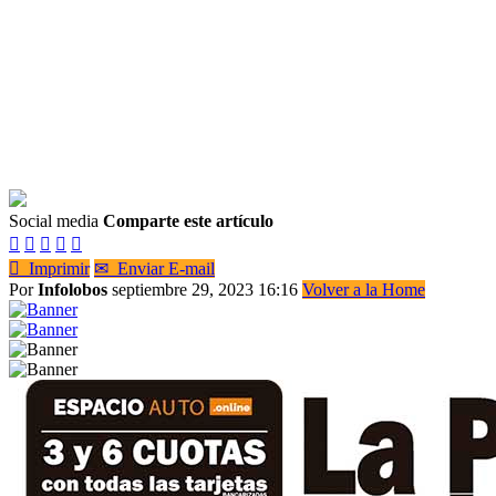
Social media
Comparte este artículo






Imprimir
✉
Enviar E-mail
Por
Infolobos
septiembre 29, 2023 16:16
Volver a la Home