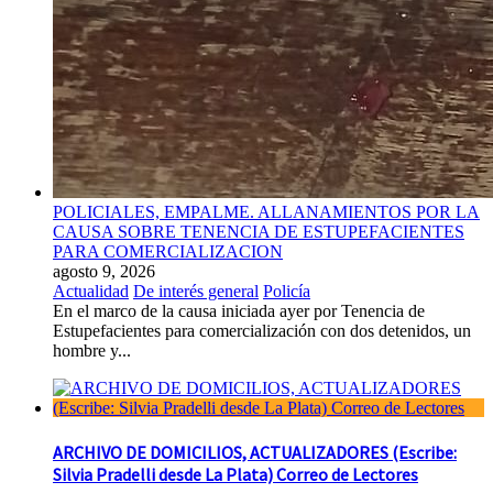
POLICIALES, EMPALME. ALLANAMIENTOS POR LA
CAUSA SOBRE TENENCIA DE ESTUPEFACIENTES
PARA COMERCIALIZACION
agosto 9, 2026
Actualidad
De interés general
Policía
En el marco de la causa iniciada ayer por Tenencia de
Estupefacientes para comercialización con dos detenidos, un
hombre y...
ARCHIVO DE DOMICILIOS, ACTUALIZADORES (Escribe:
Silvia Pradelli desde La Plata) Correo de Lectores