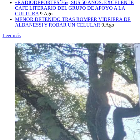
«RADIODEPORTES´76», SUS 50 AÑOS. EXCELENTE
CAFE LITERARIO DEL GRUPO DE APOYO A LA
CULTURA
9.Ago
MENOR DETENIDO TRAS ROMPER VIDRIERA DE
ALBANESSI Y ROBAR UN CELULAR
9.Ago
Leer más