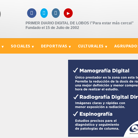
▸



PRIMER DIARIO DIGITAL DE LOBOS \"Para estar más cerca\"
Fundado el 15 de Julio de 2002
S
SOCIALES
DEPORTIVAS
CULTURALES
AGRUPADO