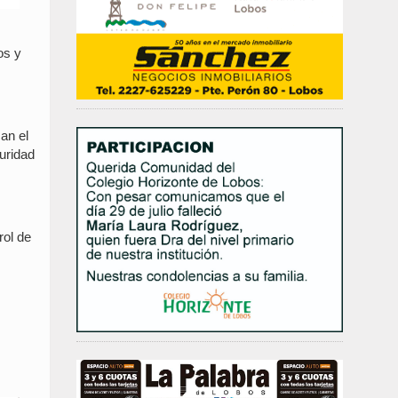
os y
an el
guridad
rol de