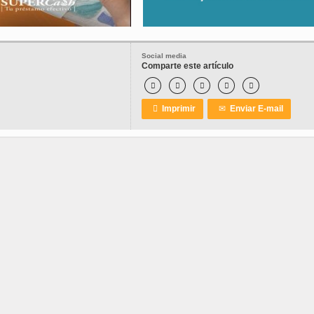
Social media
Comparte este artículo






Imprimir
✉
Enviar E-mail