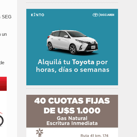
es SEG
n un
 de