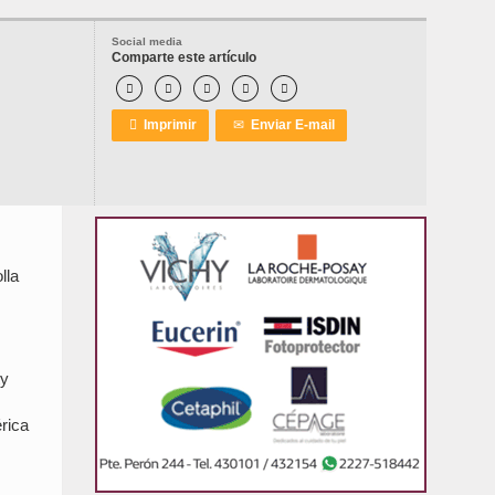
Social media
Comparte este artículo






Imprimir
✉
Enviar E-mail
lla
ty
érica