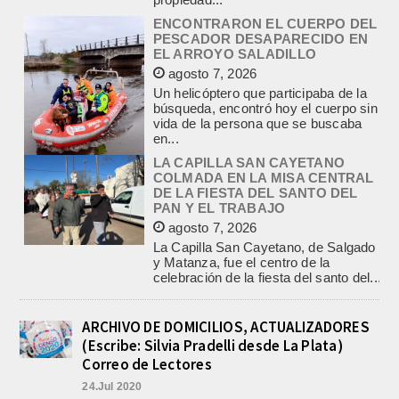
ENCONTRARON EL CUERPO DEL
PESCADOR DESAPARECIDO EN
EL ARROYO SALADILLO
agosto 7, 2026
Un helicóptero que participaba de la
búsqueda, encontró hoy el cuerpo sin
vida de la persona que se buscaba
en...
LA CAPILLA SAN CAYETANO
COLMADA EN LA MISA CENTRAL
DE LA FIESTA DEL SANTO DEL
PAN Y EL TRABAJO
agosto 7, 2026
La Capilla San Cayetano, de Salgado
y Matanza, fue el centro de la
celebración de la fiesta del santo del...
CON MAS DE 100 SORTEOS Y
5.000 JUGUETES DE REPARTO, SE
VIENE LA GRAN FIESTA DEL DIA
ARCHIVO DE DOMICILIOS, ACTUALIZADORES
DEL NIÑO «PADRE LUIS
TROIANO»
(Escribe: Silvia Pradelli desde La Plata)
Correo de Lectores
agosto 8, 2026
La Asociación Fiesta del Día del Niño
24.Jul 2020
“Padre Luis Troiano” brindó a la