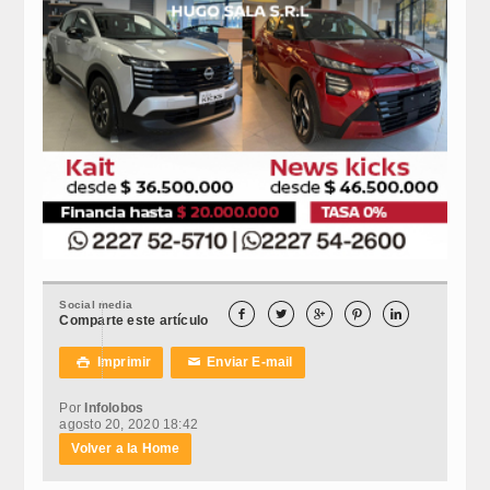
Social media





Comparte este artículo
Imprimir
Enviar E-mail

✉
Por
Infolobos
agosto 20, 2020 18:42
Volver a la Home