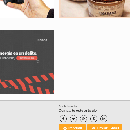
Social media
Comparte este artículo





Imprimir
Enviar E-mail

✉