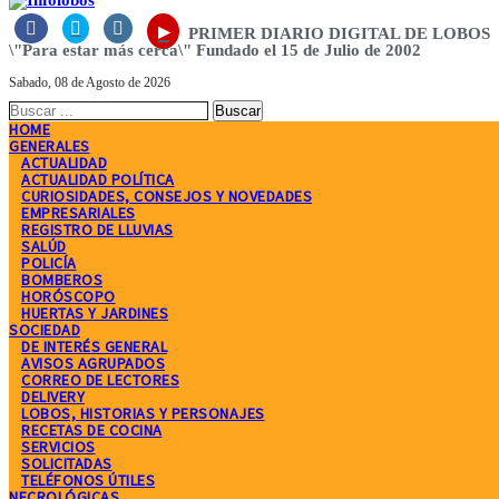



▸
PRIMER DIARIO DIGITAL DE LOBOS
\"Para estar más cerca\" Fundado el 15 de Julio de 2002
Sabado, 08 de Agosto de 2026
HOME
GENERALES
ACTUALIDAD
ACTUALIDAD POLÍTICA
CURIOSIDADES, CONSEJOS Y NOVEDADES
EMPRESARIALES
REGISTRO DE LLUVIAS
SALÚD
POLICÍA
BOMBEROS
HORÓSCOPO
HUERTAS Y JARDINES
SOCIEDAD
DE INTERÉS GENERAL
AVISOS AGRUPADOS
CORREO DE LECTORES
DELIVERY
LOBOS, HISTORIAS Y PERSONAJES
RECETAS DE COCINA
SERVICIOS
SOLICITADAS
TELÉFONOS ÚTILES
NECROLÓGICAS