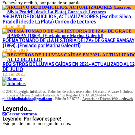
Etcheverry recibió, por parte de su par de...
ARCHIVO DE DOMICILIOS, ACTUALIZADORES (Escribe: Silvia
Pradelli desde La Plata) Correo de Lectores
24.Jul 2020
POEMA TOMADO DE «LA HISTORIA DE IZA» DE GRACE RAMSAY
(1869). (Enviado por Marina Galeotti)
22.Mar 2020
REGISTROS DE LLUVIAS CAÍDAS EN 2021- ACTUALIZADO AL 12
DE JULIO
12.Jul 2021
© 2019 Copyright
InfoLobos
. Todos los derechos reservados. Directora: Alvarez Gabriela.
Propietaria: Alvarez Zunilda Gabriela. Nº de Registro DNDA 2020-61447458.
publicidadinfolobos@gmail.com
- Edición N° 8787 -
Agencia de Diseńo Web - edrweb
Leyendo...
❎
Cerrar ventana
Leyendo. Por favor espere!
Esto puede tomar un segundo o dos.