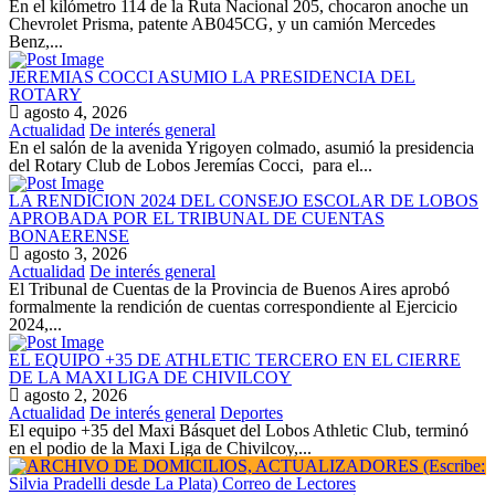
En el kilómetro 114 de la Ruta Nacional 205, chocaron anoche un
Chevrolet Prisma, patente AB045CG, y un camión Mercedes
Benz,...
JEREMIAS COCCI ASUMIO LA PRESIDENCIA DEL
ROTARY
agosto 4, 2026
Actualidad
De interés general
En el salón de la avenida Yrigoyen colmado, asumió la presidencia
del Rotary Club de Lobos Jeremías Cocci, para el...
LA RENDICION 2024 DEL CONSEJO ESCOLAR DE LOBOS
APROBADA POR EL TRIBUNAL DE CUENTAS
BONAERENSE
agosto 3, 2026
Actualidad
De interés general
El Tribunal de Cuentas de la Provincia de Buenos Aires aprobó
formalmente la rendición de cuentas correspondiente al Ejercicio
2024,...
EL EQUIPO +35 DE ATHLETIC TERCERO EN EL CIERRE
DE LA MAXI LIGA DE CHIVILCOY
agosto 2, 2026
Actualidad
De interés general
Deportes
El equipo +35 del Maxi Básquet del Lobos Athletic Club, terminó
en el podio de la Maxi Liga de Chivilcoy,...