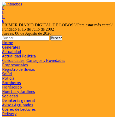



▸
PRIMER DIARIO DIGITAL DE LOBOS \"Para estar más cerca\"
Fundado el 15 de Julio de 2002
Jueves, 06 de Agosto de 2026
Home
Generales
Actualidad
Actualidad Política
Curiosidades, Consejos y Novedades
Empresariales
Registro de lluvias
Salúd
Policía
Bomberos
Horóscopo
Huertas y Jardines
Sociedad
De interés general
Avisos Agrupados
Correo de Lectores
Delivery