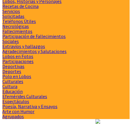
Lobos, Historias y Personajes
Recetas de Cocina
Servicios
Solicitadas
Teléfonos Útiles
Necrológicas
Fallecimientos
Participación de Fallecimientos
Sociales
Extravíos y hallazgos
Agradecimientos y Salutaciones
Lobos en Fotos
Participaciones
Deportivas
Deportes
Polo en Lobos
Culturales
Cultura
Educación
Efemérides Culturales
Espectáculos
Poesía, Narrativa y Ensayos
Arte con Humor
Agrupados