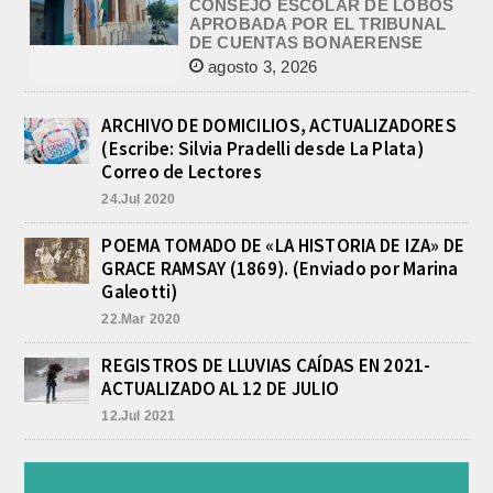
la rendición de cuentas
correspondiente al Ejercicio 2024,...
PRE-FEDERAL MASCULINO DE
BASQUET EN CADETES:
ATHLETIC JUEGA EL
TRIANGULAR FINAL
ARCHIVO DE DOMICILIOS, ACTUALIZADORES
agosto 6, 2026
(Escribe: Silvia Pradelli desde La Plata)
Por el torneo Pre-federal de Básquet,
Correo de Lectores
el equipo de Cadetes de Athletic, logró
24.Jul 2020
un resonante triunfo ante Morón, y
se...
POEMA TOMADO DE «LA HISTORIA DE IZA» DE
INFORME DE DEFENSA CIVIL
GRACE RAMSAY (1869). (Enviado por Marina
LOBOS, COLABORACION EN LA
BUSQUEDA DE UNA PERSONA EN
Galeotti)
EL ARROYO SALADILLO
22.Mar 2020
agosto 5, 2026
En las primeras horas de la tarde del
REGISTROS DE LLUVIAS CAÍDAS EN 2021-
martes, el Intendente Jorge
ACTUALIZADO AL 12 DE JULIO
Etcheverry recibió, por parte de su
par de...
12.Jul 2021