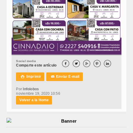
Social media





Comparte este artículo
Imprimir
Enviar E-mail

✉
Por
Infolobos
noviembre 19, 2020 10:56
Volver a la Home