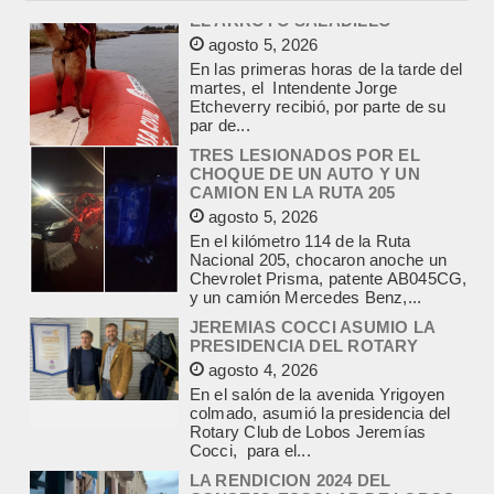
TRES LESIONADOS POR EL
CHOQUE DE UN AUTO Y UN
CAMION EN LA RUTA 205
agosto 5, 2026
En el kilómetro 114 de la Ruta
Nacional 205, chocaron anoche un
Chevrolet Prisma, patente AB045CG,
y un camión Mercedes Benz,...
JEREMIAS COCCI ASUMIO LA
PRESIDENCIA DEL ROTARY
agosto 4, 2026
En el salón de la avenida Yrigoyen
colmado, asumió la presidencia del
Rotary Club de Lobos Jeremías
Cocci, para el...
LA RENDICION 2024 DEL
CONSEJO ESCOLAR DE LOBOS
APROBADA POR EL TRIBUNAL
DE CUENTAS BONAERENSE
agosto 3, 2026
El Tribunal de Cuentas de la Provincia
de Buenos Aires aprobó formalmente