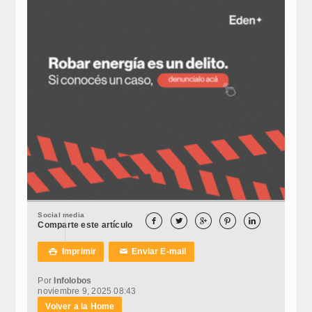
Social media





Comparte este artículo
Imprimir
Enviar E-mail

✉
Por
Infolobos
noviembre 9, 2025 08:43
Volver a la Home