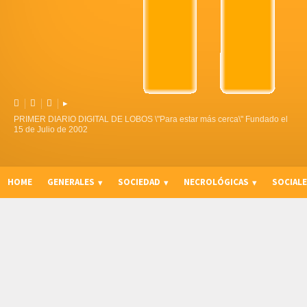



▸
PRIMER DIARIO DIGITAL DE LOBOS \"Para estar más cerca\" Fundado el
15 de Julio de 2002
HOME
GENERALES
SOCIEDAD
NECROLÓGICAS
SOCIAL
CURIOSIDADES, CONSEJOS Y NOVEDADES