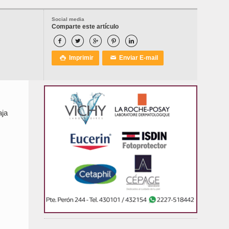
Social media
Comparte este artículo





Imprimir
Enviar E-mail

✉
aja