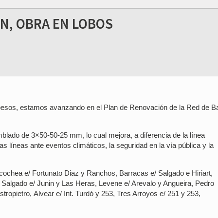
EN, OBRA EN LOBOS
pesos, estamos avanzando en el Plan de Renovación de la Red de B
blado de 3×50-50-25 mm, lo cual mejora, a diferencia de la línea
 las líneas ante eventos climáticos, la seguridad en la vía pública y la
cochea e/ Fortunato Diaz y Ranchos, Barracas e/ Salgado e Hiriart,
Salgado e/ Junin y Las Heras, Levene e/ Arevalo y Angueira, Pedro
ropietro, Alvear e/ Int. Turdó y 253, Tres Arroyos e/ 251 y 253,