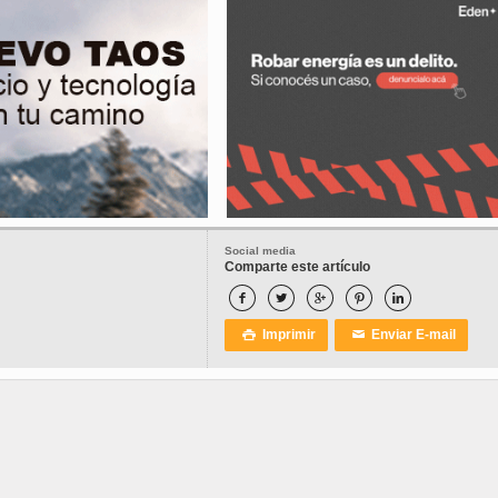
Social media
Comparte este artículo





Imprimir
Enviar E-mail

✉