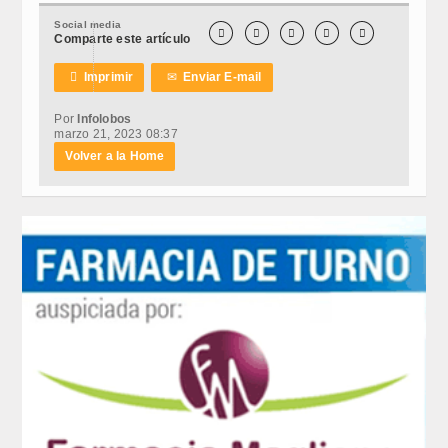
Social media





Comparte este artículo

Imprimir
✉
Enviar E-mail
Por
Infolobos
marzo 21, 2023 08:37
Volver a la Home