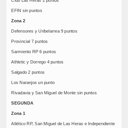
Club Las Heras 2 puntos
EFIN sin puntos
Zona 2
Defensores y Uribelarrea 9 puntos
Provincial 7 puntos
Sarmiento RP 6 puntos
Athletic y Dorrego 4 puntos
Salgado 2 puntos
Los Naranjos un punto
Rivadavia y San Miguel de Monte sin puntos
SEGUNDA
Zona 1
Atlético RP, San Miguel de Las Heras e Independiente