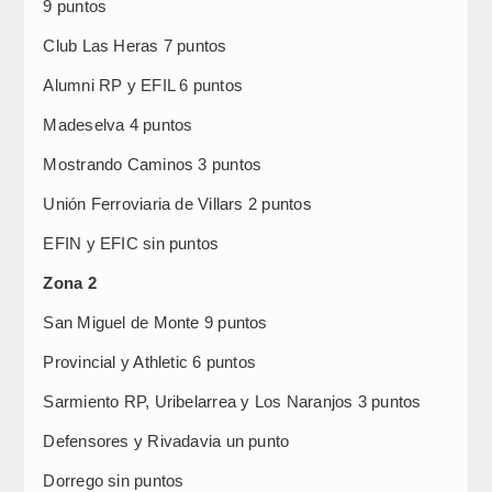
9 puntos
Club Las Heras 7 puntos
Alumni RP y EFIL 6 puntos
Madeselva 4 puntos
Mostrando Caminos 3 puntos
Unión Ferroviaria de Villars 2 puntos
EFIN y EFIC sin puntos
Zona 2
San Miguel de Monte 9 puntos
Provincial y Athletic 6 puntos
Sarmiento RP, Uribelarrea y Los Naranjos 3 puntos
Defensores y Rivadavia un punto
Dorrego sin puntos