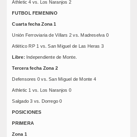
Athletic 4 vs. Los Naranjos 2
FUTBOL FEMENINO
Cuarta fecha Zona 1
Unión Ferroviaria de Villars 2 vs. Madreselva 0
Atlético RP 1 vs. San Miguel de Las Heras 3
Libre:
Independiente de Monte.
Tercera fecha Zona 2
Defensores 0 vs. San Miguel de Monte 4
Athletic 1 vs. Los Naranjos 0
Salgado 3 vs. Dorrego 0
POSICIONES
PRIMERA
Zona 1