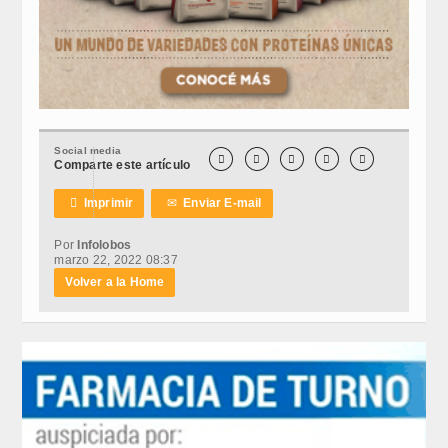
Social media





Comparte este artículo

Imprimir
✉
Enviar E-mail
Por
Infolobos
marzo 22, 2022 08:37
Volver a la Home