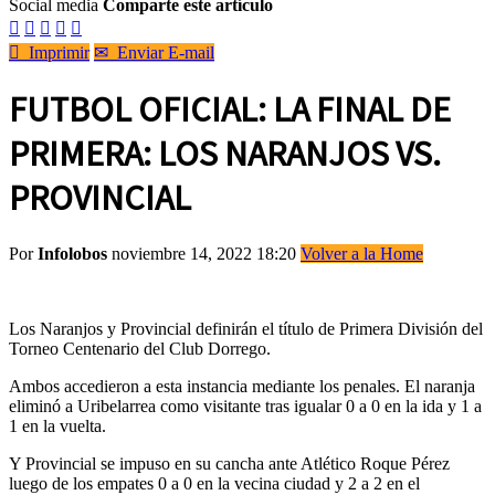
Social media
Comparte este artículo






Imprimir
✉
Enviar E-mail
FUTBOL OFICIAL: LA FINAL DE
PRIMERA: LOS NARANJOS VS.
PROVINCIAL
Por
Infolobos
noviembre 14, 2022 18:20
Volver a la Home
Los Naranjos y Provincial definirán el título de Primera División del
Torneo Centenario del Club Dorrego.
Ambos accedieron a esta instancia mediante los penales. El naranja
eliminó a Uribelarrea como visitante tras igualar 0 a 0 en la ida y 1 a
1 en la vuelta.
Y Provincial se impuso en su cancha ante Atlético Roque Pérez
luego de los empates 0 a 0 en la vecina ciudad y 2 a 2 en el