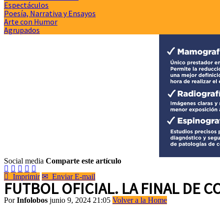
Espectáculos
Poesía, Narrativa y Ensayos
Arte con Humor
Agrupados
Social media
Comparte este artículo






Imprimir
✉
Enviar E-mail
FUTBOL OFICIAL. LA FINAL DE C
Por
Infolobos
junio 9, 2024 21:05
Volver a la Home