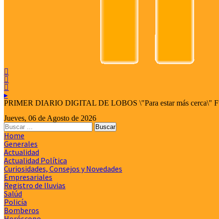



▸
PRIMER DIARIO DIGITAL DE LOBOS \"Para estar más cerca\" Fund
Jueves, 06 de Agosto de 2026
Home
Generales
Actualidad
Actualidad Política
Curiosidades, Consejos y Novedades
Empresariales
Registro de lluvias
Salúd
Policía
Bomberos
Horóscopo