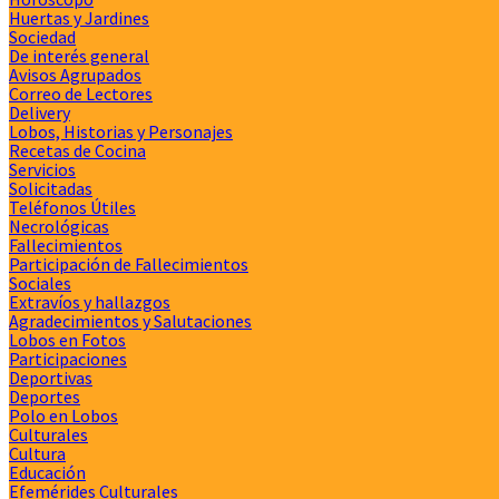
Huertas y Jardines
Sociedad
De interés general
Avisos Agrupados
Correo de Lectores
Delivery
Lobos, Historias y Personajes
Recetas de Cocina
Servicios
Solicitadas
Teléfonos Útiles
Necrológicas
Fallecimientos
Participación de Fallecimientos
Sociales
Extravíos y hallazgos
Agradecimientos y Salutaciones
Lobos en Fotos
Participaciones
Deportivas
Deportes
Polo en Lobos
Culturales
Cultura
Educación
Efemérides Culturales