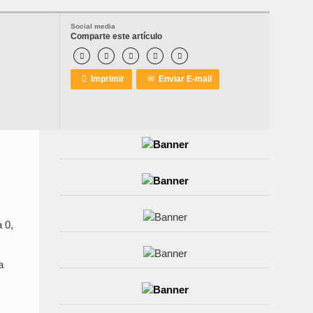
Social media
Comparte este artículo






Imprimir
✉
Enviar E-mail
 0,
a