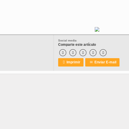
Social media
Comparte este artículo






Imprimir
✉
Enviar E-mail