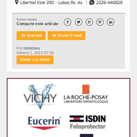
Social media





Comparte este artículo
Imprimir
Enviar E-mail

✉
Por
Infolobos
febrero 1, 2023 07:50
Volver a la Home