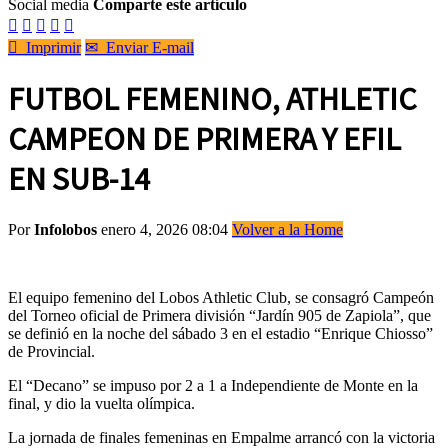
Social media
Comparte este artículo






Imprimir
✉
Enviar E-mail
FUTBOL FEMENINO, ATHLETIC
CAMPEON DE PRIMERA Y EFIL
EN SUB-14
Por
Infolobos
enero 4, 2026 08:04
Volver a la Home
El equipo femenino del Lobos Athletic Club, se consagró Campeón
del Torneo oficial de Primera división “Jardín 905 de Zapiola”, que
se definió en la noche del sábado 3 en el estadio “Enrique Chiosso”
de Provincial.
El “Decano” se impuso por 2 a 1 a Independiente de Monte en la
final, y dio la vuelta olímpica.
La jornada de finales femeninas en Empalme arrancó con la victoria