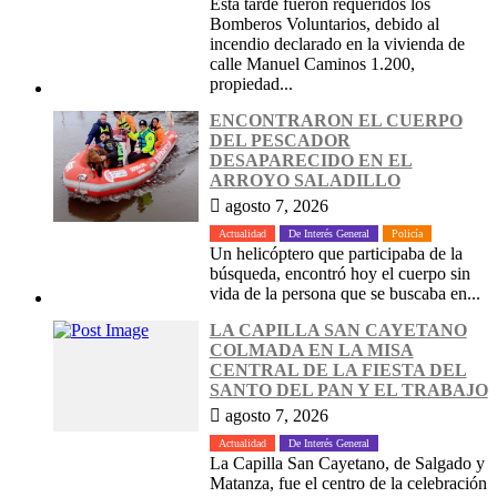
Esta tarde fueron requeridos los
Bomberos Voluntarios, debido al
incendio declarado en la vivienda de
calle Manuel Caminos 1.200,
propiedad...
ENCONTRARON EL CUERPO
DEL PESCADOR
DESAPARECIDO EN EL
ARROYO SALADILLO
agosto 7, 2026
Actualidad
De Interés General
Policía
Un helicóptero que participaba de la
búsqueda, encontró hoy el cuerpo sin
vida de la persona que se buscaba en...
LA CAPILLA SAN CAYETANO
COLMADA EN LA MISA
CENTRAL DE LA FIESTA DEL
SANTO DEL PAN Y EL TRABAJO
agosto 7, 2026
Actualidad
De Interés General
La Capilla San Cayetano, de Salgado y
Matanza, fue el centro de la celebración