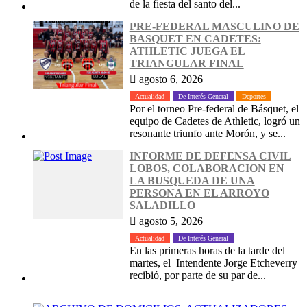
de la fiesta del santo del...
PRE-FEDERAL MASCULINO DE
BASQUET EN CADETES:
ATHLETIC JUEGA EL
TRIANGULAR FINAL
agosto 6, 2026
Actualidad
De Interés General
Deportes
Por el torneo Pre-federal de Básquet, el
equipo de Cadetes de Athletic, logró un
resonante triunfo ante Morón, y se...
INFORME DE DEFENSA CIVIL
LOBOS, COLABORACION EN
LA BUSQUEDA DE UNA
PERSONA EN EL ARROYO
SALADILLO
agosto 5, 2026
Actualidad
De Interés General
En las primeras horas de la tarde del
martes, el Intendente Jorge Etcheverry
recibió, por parte de su par de...