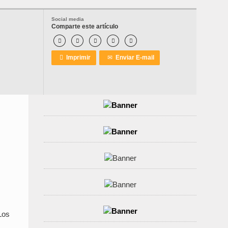
Social media
Comparte este artículo






Imprimir
✉
Enviar E-mail
 Los