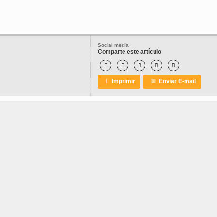
Social media
Comparte este artículo






Imprimir
✉
Enviar E-mail