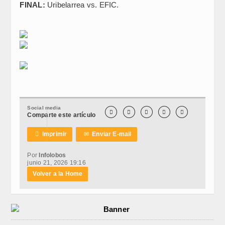
FINAL:
Uribelarrea vs. EFIC.
Social media





Comparte este artículo

Imprimir
✉
Enviar E-mail
Por
Infolobos
junio 21, 2026 19:16
Volver a la Home