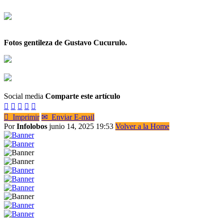
Fotos gentileza de Gustavo Cucurulo.
Social media
Comparte este artículo






Imprimir
✉
Enviar E-mail
Por
Infolobos
junio 14, 2025 19:53
Volver a la Home