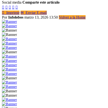
Social media
Comparte este artículo






Imprimir
✉
Enviar E-mail
Por
Infolobos
marzo 13, 2026 13:50
Volver a la Home