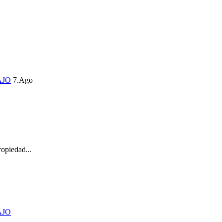
AJO
7.Ago
opiedad...
AJO