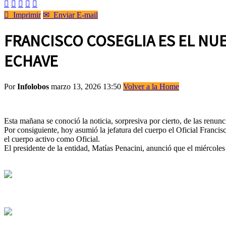






Imprimir
✉
Enviar E-mail
FRANCISCO COSEGLIA ES EL NU
ECHAVE
Por
Infolobos
marzo 13, 2026 13:50
Volver a la Home
Esta mañana se conoció la noticia, sorpresiva por cierto, de las ren
Por consiguiente, hoy asumió la jefatura del cuerpo el Oficial Franc
el cuerpo activo como Oficial.
El presidente de la entidad, Matías Penacini, anunció que el miércoles