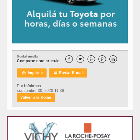
Social media





Comparte este artículo
Imprimir
Enviar E-mail

✉
Por
Infolobos
septiembre 30, 2020 11:36
Volver a la Home