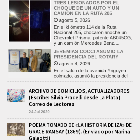
En el kilómetro 114 de la Ruta
Nacional 205, chocaron anoche un
Chevrolet Prisma, patente AB045CG,
y un camión Mercedes Benz,...
JEREMIAS COCCI ASUMIO LA
PRESIDENCIA DEL ROTARY
agosto 4, 2026
En el salón de la avenida Yrigoyen
colmado, asumió la presidencia del
Rotary Club de Lobos Jeremías
Cocci, para el...
LA CAPILLA SAN CAYETANO
COLMADA EN LA MISA CENTRAL
DE LA FIESTA DEL SANTO DEL
PAN Y EL TRABAJO
ARCHIVO DE DOMICILIOS, ACTUALIZADORES
agosto 7, 2026
(Escribe: Silvia Pradelli desde La Plata)
La Capilla San Cayetano, de Salgado
Correo de Lectores
y Matanza, fue el centro de la
24.Jul 2020
celebración de la fiesta del santo del...
PRE-FEDERAL MASCULINO DE
POEMA TOMADO DE «LA HISTORIA DE IZA» DE
BASQUET EN CADETES:
GRACE RAMSAY (1869). (Enviado por Marina
ATHLETIC JUEGA EL
TRIANGULAR FINAL
Galeotti)