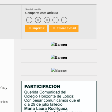
Social media
Comparte este artículo






Imprimir
✉
Enviar E-mail
eña y
entes