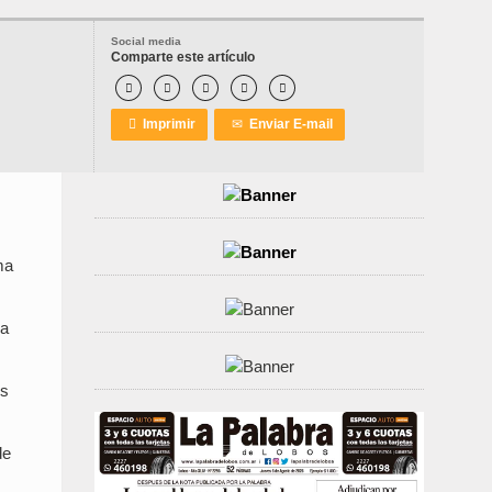
Social media
Comparte este artículo






Imprimir
✉
Enviar E-mail
ma
la
os
de