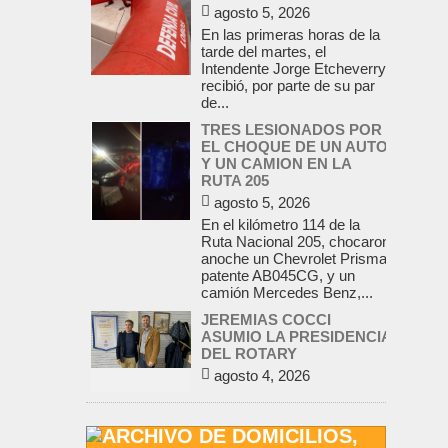
agosto 5, 2026
En las primeras horas de la
tarde del martes, el
Intendente Jorge Etcheverry
recibió, por parte de su par
de...
TRES LESIONADOS POR
EL CHOQUE DE UN AUTO
Y UN CAMION EN LA
RUTA 205
agosto 5, 2026
En el kilómetro 114 de la
Ruta Nacional 205, chocaron
anoche un Chevrolet Prisma,
patente AB045CG, y un
camión Mercedes Benz,...
JEREMIAS COCCI
ASUMIO LA PRESIDENCIA
DEL ROTARY
agosto 4, 2026
En el salón de la avenida
Yrigoyen colmado, asumió la
presidencia del Rotary Club