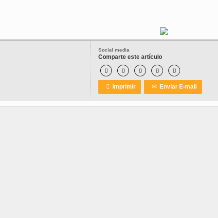
Social media
Comparte este artículo






Imprimir
✉
Enviar E-mail