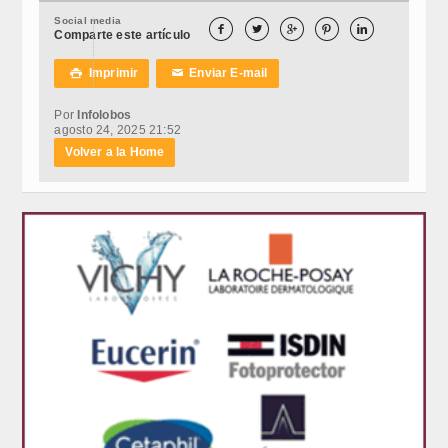
Social media





Comparte este artículo
Imprimir
Enviar E-mail

✉
Por
Infolobos
agosto 24, 2025 21:52
Volver a la Home