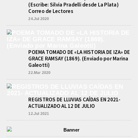
(Escribe: Silvia Pradelli desde La Plata)
INFORME DE DEFENSA CIVIL
Correo de Lectores
LOBOS, COLABORACION EN LA
BUSQUEDA DE UNA PERSONA EN
24.Jul 2020
EL ARROYO SALADILLO
agosto 5, 2026
En las primeras horas de la tarde del
martes, el Intendente Jorge
Etcheverry recibió, por parte de su
POEMA TOMADO DE «LA HISTORIA DE IZA» DE
par de...
GRACE RAMSAY (1869). (Enviado por Marina
Galeotti)
22.Mar 2020
REGISTROS DE LLUVIAS CAÍDAS EN 2021-
ACTUALIZADO AL 12 DE JULIO
12.Jul 2021