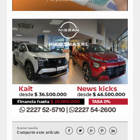
Social media





Comparte este artículo