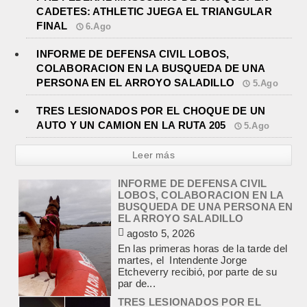
CADETES: ATHLETIC JUEGA EL TRIANGULAR
FINAL
6.Ago
INFORME DE DEFENSA CIVIL LOBOS,
COLABORACION EN LA BUSQUEDA DE UNA
PERSONA EN EL ARROYO SALADILLO
5.Ago
TRES LESIONADOS POR EL CHOQUE DE UN
AUTO Y UN CAMION EN LA RUTA 205
5.Ago
Leer más
TRES LESIONADOS POR EL
CHOQUE DE UN AUTO Y UN
CAMION EN LA RUTA 205
agosto 5, 2026
En el kilómetro 114 de la Ruta
Nacional 205, chocaron anoche un
Chevrolet Prisma, patente AB045CG,
y un camión Mercedes Benz,...
JEREMIAS COCCI ASUMIO LA