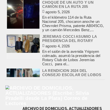
PRESIDENCIA DEL ROTARY
agosto 4, 2026
En el salón de la avenida Yrigoyen
colmado, asumió la presidencia del
Rotary Club de Lobos Jeremías
Cocci, para el...
LA RENDICION 2024 DEL
CONSEJO ESCOLAR DE LOBOS
APROBADA POR EL TRIBUNAL
DE CUENTAS BONAERENSE
agosto 3, 2026
El Tribunal de Cuentas de la Provincia
de Buenos Aires aprobó formalmente
la rendición de cuentas
correspondiente al Ejercicio 2024,...
PRE-FEDERAL MASCULINO DE
BASQUET EN CADETES:
ATHLETIC JUEGA EL
TRIANGULAR FINAL
agosto 6, 2026
Por el torneo Pre-federal de Básquet,
el equipo de Cadetes de Athletic, logró
un resonante triunfo ante Morón, y
ARCHIVO DE DOMICILIOS, ACTUALIZADORES
se...