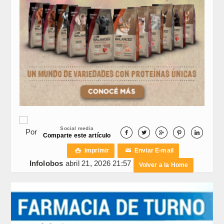
Social media
Por





Comparte este artículo
Imprimir
Enviar E-mail

✉
Infolobos
abril 21, 2026 21:57
Volver a la Home