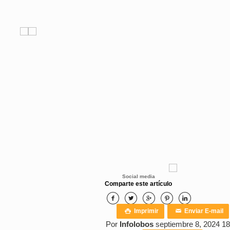
Social media
Comparte este artículo





Imprimir
Enviar E-mail

✉
Por
Infolobos
septiembre 8, 2024 18