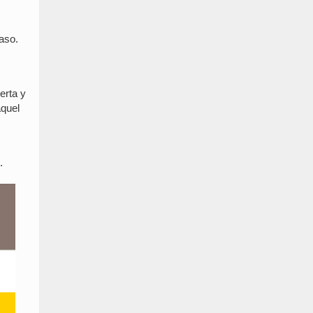
aso.
erta y
aquel
.