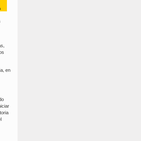
s
as,
os
ia, en
do
iciar
toria
l