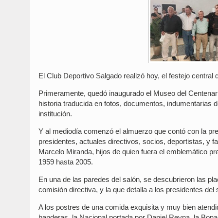
El Club Deportivo Salgado realizó hoy, el festejo central
Primeramente, quedó inaugurado el Museo del Centenario e
historia traducida en fotos, documentos, indumentarias de
institución.
Y al mediodía comenzó el almuerzo que contó con la pre
presidentes, actuales directivos, socios, deportistas, y 
Marcelo Miranda, hijos de quien fuera el emblemático pre
1959 hasta 2005.
En una de las paredes del salón, se descubrieron las pla
comisión directiva, y la que detalla a los presidentes d
A los postres de una comida exquisita y muy bien atendid
banderas, la Nacional portada por Daniel Reyna, la Bonae