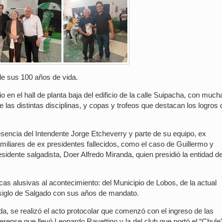
 de sus 100 años de vida.
n el hall de planta baja del edificio de la calle Suipacha, con much
 las distintas disciplinas, y copas y trofeos que destacan los logros 
sencia del Intendente Jorge Etcheverry y parte de su equipo, ex
familiares de ex presidentes fallecidos, como el caso de Guillermo y
sidente salgadista, Doer Alfredo Miranda, quien presidió la entidad d
cas alusivas al acontecimiento: del Municipio de Lobos, de la actual
el siglo de Salgado con sus años de mandato.
a, se realizó el acto protocolar que comenzó con el ingreso de las
rense que llevó Leonardo Ravettino y la del club que portó el “Chule