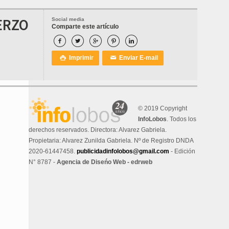
ERZO
Social media
Comparte este artículo





Imprimir
Enviar E-mail

✉
© 2019 Copyright
InfoLobos
. Todos los
derechos reservados. Directora: Alvarez Gabriela.
Propietaria: Alvarez Zunilda Gabriela. Nº de Registro DNDA
2020-61447458.
publicidadinfolobos@gmail.com
- Edición
N° 8787 -
Agencia de Diseńo Web - edrweb