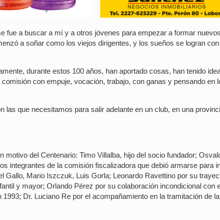
, me fue a buscar a mí y a otros jóvenes para empezar a formar nuevo
omenzó a soñar como los viejos dirigentes, y los sueños se logran con
uramente, durante estos 100 años, han aportado cosas, han tenido ide
a comisión con empuje, vocación, trabajo, con ganas y pensando en l
on las que necesitamos para salir adelante en un club, en una provinc
n motivo del Centenario: Timo Villalba, hijo del socio fundador; Osval
os integrantes de la comisión fiscalizadora que debió armarse para in
bel Gallo, Mario Iszczuk, Luis Gorla; Leonardo Ravettino por su trayec
fantil y mayor; Orlando Pérez por su colaboración incondicional con e
en 1993; Dr. Luciano Re por el acompañamiento en la tramitación de la