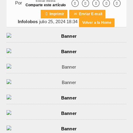
Social media
Por





Comparte este artículo

Imprimir
✉
Enviar E-mail
Infolobos
julio 25, 2024 18:34
Volver a la Home