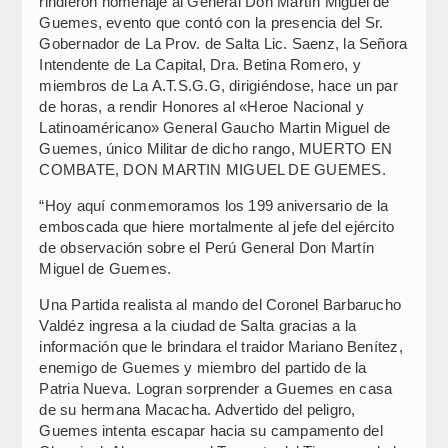
rindieron homenaje al General Don Martín Miguel de
Guemes, evento que contó con la presencia del Sr.
Gobernador de La Prov. de Salta Lic. Saenz, la Señora
Intendente de La Capital, Dra. Betina Romero, y
miembros de La A.T.S.G.G, dirigiéndose, hace un par
de horas, a rendir Honores al «Heroe Nacional y
Latinoaméricano» General Gaucho Martin Miguel de
Guemes, único Militar de dicho rango, MUERTO EN
COMBATE, DON MARTIN MIGUEL DE GUEMES.
“Hoy aquí conmemoramos los 199 aniversario de la
emboscada que hiere mortalmente al jefe del ejército
de observación sobre el Perú General Don Martín
Miguel de Guemes.
Una Partida realista al mando del Coronel Barbarucho
Valdéz ingresa a la ciudad de Salta gracias a la
información que le brindara el traidor Mariano Benítez,
enemigo de Guemes y miembro del partido de la
Patria Nueva. Logran sorprender a Guemes en casa
de su hermana Macacha. Advertido del peligro,
Guemes intenta escapar hacia su campamento del