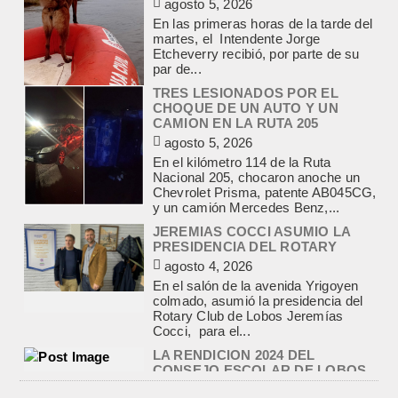
CHOQUE DE UN AUTO Y UN
CAMION EN LA RUTA 205
agosto 5, 2026
En el kilómetro 114 de la Ruta
Nacional 205, chocaron anoche un
Chevrolet Prisma, patente AB045CG,
y un camión Mercedes Benz,...
JEREMIAS COCCI ASUMIO LA
PRESIDENCIA DEL ROTARY
agosto 4, 2026
En el salón de la avenida Yrigoyen
colmado, asumió la presidencia del
Rotary Club de Lobos Jeremías
Cocci, para el...
LA RENDICION 2024 DEL
CONSEJO ESCOLAR DE LOBOS
APROBADA POR EL TRIBUNAL
DE CUENTAS BONAERENSE
agosto 3, 2026
El Tribunal de Cuentas de la Provincia
de Buenos Aires aprobó formalmente
la rendición de cuentas
correspondiente al Ejercicio 2024,...