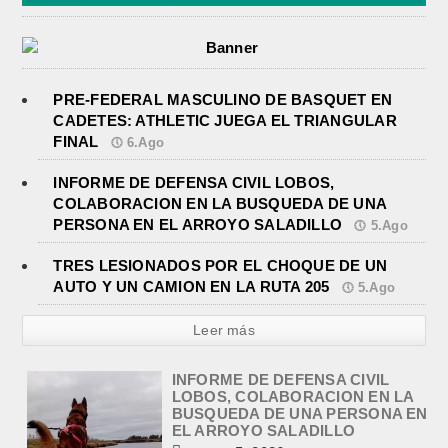
PRE-FEDERAL MASCULINO DE BASQUET EN
CADETES: ATHLETIC JUEGA EL TRIANGULAR
FINAL
6.Ago
INFORME DE DEFENSA CIVIL LOBOS,
COLABORACION EN LA BUSQUEDA DE UNA
PERSONA EN EL ARROYO SALADILLO
5.Ago
TRES LESIONADOS POR EL CHOQUE DE UN
INFORME DE DEFENSA CIVIL
LOBOS, COLABORACION EN LA
AUTO Y UN CAMION EN LA RUTA 205
5.Ago
BUSQUEDA DE UNA PERSONA EN
EL ARROYO SALADILLO
Leer más
agosto 5, 2026
En las primeras horas de la tarde del
martes, el Intendente Jorge
Etcheverry recibió, por parte de su
par de...
TRES LESIONADOS POR EL