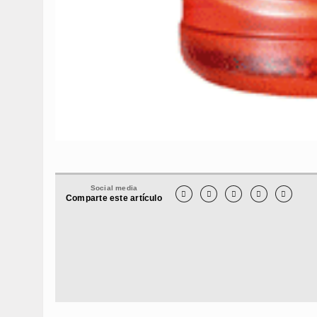
Social media





Comparte este artículo