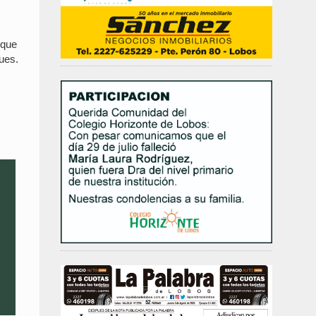
 que
ues.