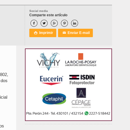
Social media
Comparte este artículo





Imprimir
Enviar E-mail

✉
1802,
 dos
cial
ños