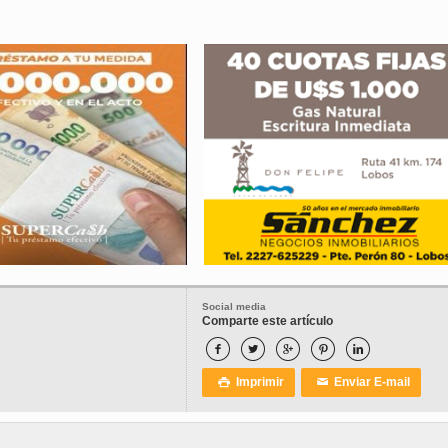
Social media
Comparte este artículo





Imprimir
Enviar E-mail

✉