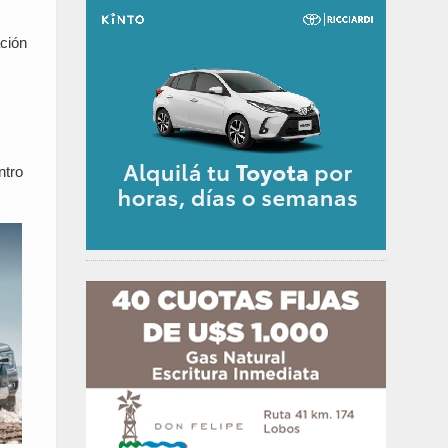
ción
ntro