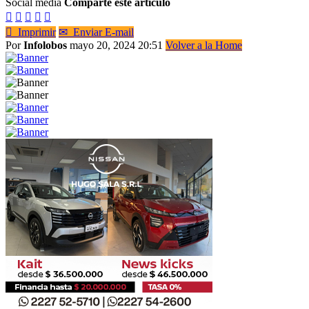
Social media
Comparte este artículo






Imprimir
✉
Enviar E-mail
Por
Infolobos
mayo 20, 2024 20:51
Volver a la Home