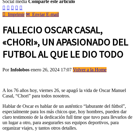
Social media
Comparte este artículo






Imprimir
✉
Enviar E-mail
FALLECIO OSCAR CASAL,
«CHORI», UN APASIONADO DEL
FUTBOL AL QUE LE DIO TODO
Por
Infolobos
enero 26, 2024 17:07
Volver a la Home
A los 76 años hoy, viernes 26, se apagó la vida de Oscar Manuel
Casal, “Chori” para todos nosotros.
Hablar de Oscar es hablar de un auténtico “laburante del fútbol”,
especialmente para los más chicos que, hoy hombres, pueden dar
claro testimonio de la dedicación full time que tuvo para llevarlos de
un lugar a otro, para asegurarles sus equipos deportivos, para
organizar viajes, y tantos otros detalles.