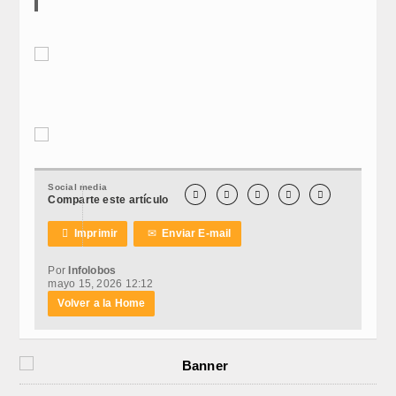
Social media





Comparte este artículo

Imprimir
✉
Enviar E-mail
Por
Infolobos
mayo 15, 2026 12:12
Volver a la Home