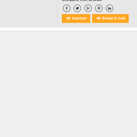





Imprimir
Enviar E-mail

✉