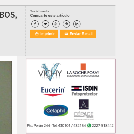
OBOS,
Social media
Comparte este artículo





Imprimir
Enviar E-mail

✉