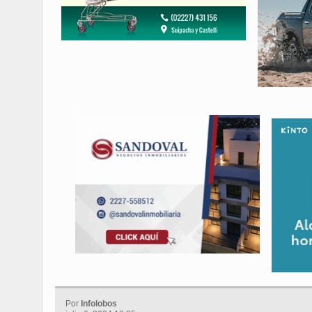
Por
Infolobos