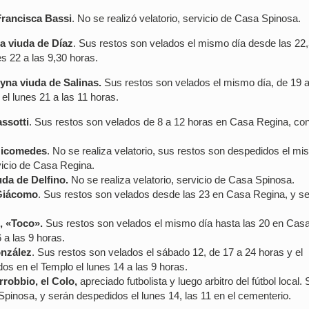
 Francisca Bassi
. No se realizó velatorio, servicio de Casa Spinosa.
a viuda de Díaz
. Sus restos son velados el mismo día desde las 22
s 22 a las 9,30 horas.
yna viuda de Salinas.
Sus restos son velados el mismo día, de 19 
l lunes 21 a las 11 horas.
ssotti
. Sus restos son velados de 8 a 12 horas en Casa Regina, co
Nicomedes
. No se realiza velatorio, sus restos son despedidos el m
vicio de Casa Regina.
uda de Delfino.
No se realiza velatorio, servicio de Casa Spinosa.
 Giácomo
. Sus restos son velados desde las 23 en Casa Regina, y s
, «Toco».
Sus restos son velados el mismo día hasta las 20 en Cas
 a las 9 horas.
onzález
. Sus restos son velados el sábado 12, de 17 a 24 horas y el
s en el Templo el lunes 14 a las 9 horas.
robbio, el Colo,
apreciado futbolista y luego arbitro del fútbol local.
pinosa, y serán despedidos el lunes 14, las 11 en el cementerio.