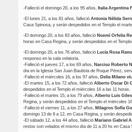
-Falleció el domingo 20, a los 95 años,
Italia Argentina
-El lunes 21, a los 81 años, falleció
Antonia Nélida Sern
Casa Spinosa, y serán despedidos en el Templo el marte
-El domingo 20, a los 83 años, falleció
Noemí Orfelia Re
horas en Casa Regina, y serán despedidos en el Templo e
-El domingo 20, a los 76 años, falleció
Lucía Rosa Rama
responso en la sala velatoria.
-Falleció el jueves 17, a los 69 años,
Narciso Roberto 
día en la Iglesia San Juan Bautista de Roque Pérez, ser
-Falleció el miércoles 16, a los 97 años,
Delia Milano vi
-El martes 15, a los 72 años, falleció
Alberto Oscar Di
despedidos en el Templo el miércoles 16 a las 11 horas.
-Falleció el martes 15, a los 79 años,
Alberto Luis Giles
Regina, y serán despedidos en el Templo el miércoles 16
-Falleció el viernes 11, a los 27 años,
Milagros Sofía G
domingo 13 de 8 a 12, en Casa Regina, y serán despedido
-El sábado 12, a los 44 años, falleció
Mariano Gabriel Ar
restos son velados el mismo día de 11 a 20 hs en Casa S