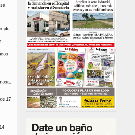
asa
emplo
n
tados
inosa,
 de 17
 14