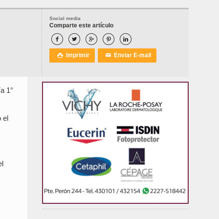
Social media
Comparte este artículo





Imprimir
Enviar E-mail

✉
ía 1°
 el
el