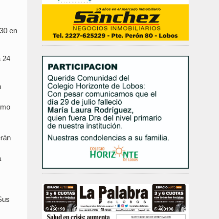
,30 en
a 24
n
ismo
erán
a
 Sus