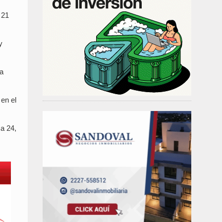
 21
y
sa
 en el
 a 24,