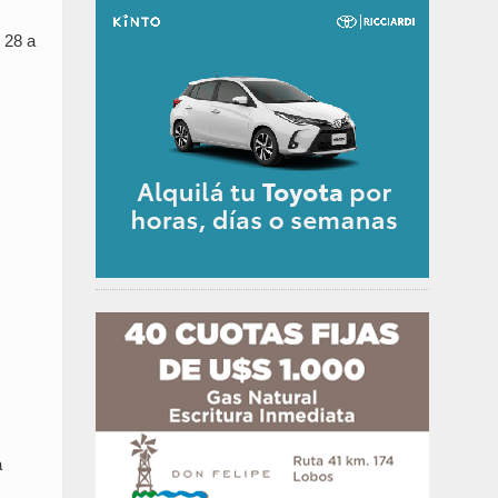
 28 a
a