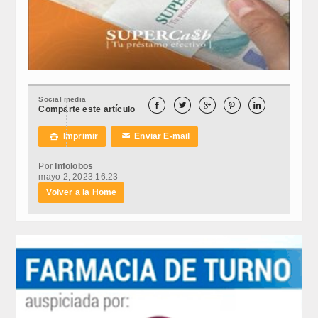
Social media





Comparte este artículo
Imprimir
Enviar E-mail

✉
Por
Infolobos
mayo 2, 2023 16:23
Volver a la Home