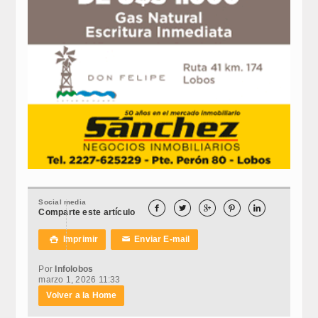
Social media





Comparte este artículo
Imprimir
Enviar E-mail

✉
Por
Infolobos
marzo 1, 2026 11:33
Volver a la Home