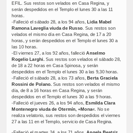
EFIL. Sus restos son velados en Casa Regina, y
serán despedidos en el Templo el lunes 30 a las 11
horas.
-Falleció el sábado 28, a los 94 años,
Lidia Mabel
Ramona Laveglia viuda de Russo
. Sus restos son
velados el mismo día en Casa Regina, de 17 a 20
horas, y serán despedidos en el Templo el lunes 30 a
las 10 horas.
-El viernes 27, a los 92 años, falleció
Anselmo
Rogelio Larghi.
Sus restos son velados el sábado 28,
de 18 a 22 horas en Casa Spinosa, y serán
despedidos en el Templo el lunes 30 a las 9,30 horas.
-Falleció el sábado 28, a los 73 años,
Berta Graciela
Rossini de Polano.
Sus restos son velados el mismo
día, de 8 a 16 horas en Casa Regina, y serán
despedidos en el Templo el lunes 30 a las 9 horas.
-Falleció el jueves 26, a los 94 años,
Esmilda Clara
Montenegro viuda de Otermín, «Mona
«. No se
realiza velatorio, sus restos son despedidos el viernes
27 a las 11 en el Templo, servicio de Casa Regina.
-Falleció el martes 24, a los 71 años,
Angela Beatriz