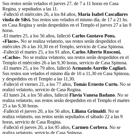
Sus restos serán velados el jueves 27, de 7 a 11 horas en Casa
Regina, y sepultados a las 11.
-Falleció el miércoles 26, a los 84 años,
María Isabel Cascallares
viuda de Silvi.
Sus restos son velados el mismo día, de 17 a 21 hs.
en Casa Regina y serán despedidos en el Templo el jueves 27 a las 9
horas.
-El martes 25, a los 56 años, falleció
Carlos Gustavo Pons,
«Flaco».
No se realiza velatorio, sus restos serán despedidos el
miércoles 26 a las 10,30 en el Templo, servicio de Casa Spinosa.
-Falleció el martes 25, a los 91 años,
Carlos Alberto Rusconi,
«Cacho»
. No se realiza velatorio, sus restos serán despedidos en el
Templo el miércoles 26 a las 9,30 horas, servicio de Casa Spinosa.
-El martes 25, a los 79 años, falleció
Armando Aurelio Cagliari.
Sus restos son velados el mismo día de 10 a 11,30 en Casa Spinosa,
y despedidos en el Templo a las 11,30.
-Falleció el viernes 21, a los 77 años,
Tomás Ernesto Curto.
No se
realizó velatorio, servicio de Casa Regina.
-El lunes 24, a los 50 años, falleció
Flavia Vanesa Badano
. No se
realiza velatorio, sus restos serán despedidos en el Templo el martes
25 a las 9,30 horas.
-Falleció el jueves 20, a los 56 años,
Liliana Grimaldi
. No se
realiza velatorio, sus restos serán sepultados el sábado 22 a las 9
horas, servicio de Casa Regina.
-Falleció el jueves 20, a los 95 años,
Carmen Corbera
. No se
realiza velatorio, servicio de Casa Spinosa.