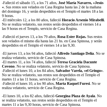
-Falleció el sábado 15, a los 71 años,
José María Navarro, «Jesús
«
. Sus restos son velados en Casa Regina hasta las 2 de la mañana
del domingo 16, y serán despedidos en el Templo el martes 18 a las
9 horas.
-El miércoles 12, a los 80 años, falleció
Horacio Arsenio Mirabelli
.
No se realiza velatorio, sus restos serán despedidos el viernes 14 a
las 9 horas en el Templo, servicio de Casa Regina.
-Falleció el jueves 13, a los 79 años,
Rosa Ester Rojas.
Sus restos
son velados el mismo día hasta las 21 hs. en Casa Spinosa, y serán
despedidos en el Templo el viernes 14 a las 9,30.
-El jueves 13, a los 94 años, falleció
Alfredo Santiago Delía
. No se
realiza velatorio, servicio de Casa Spinosa.
-El martes 11, a los 74 años, falleció
Teresa Graciela Dacunte
Covono
. No se realiza velatorio, servicio de Casa Spinosa.
-Falleció el lunes 10, a los 84 años,
Salvador Varela, «el Gringo»
.
No se realiza velatorio, sus restos son despedidos en el Templo el
martes 11 a las 11 horas, servicio de Casa Regina.
-Falleció el lunes 10, a los 90 años,
Marta Raquel Furesi
. No se
realiza velatorio, servicio de Casa Regina.
-El lunes 10, a los 82 años, falleció
Georgina Plaza de Ayala
. No
se realiza velatorio, sus restos serán despedidos en el Templo el
martes 11 a las 9,30 horas, servicio de Casa Spinosa.