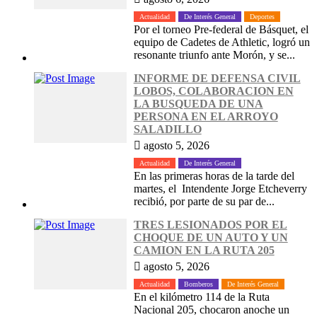
Actualidad
De Interés General
Deportes
Por el torneo Pre-federal de Básquet, el
equipo de Cadetes de Athletic, logró un
resonante triunfo ante Morón, y se...
INFORME DE DEFENSA CIVIL
LOBOS, COLABORACION EN
LA BUSQUEDA DE UNA
PERSONA EN EL ARROYO
SALADILLO
agosto 5, 2026
Actualidad
De Interés General
En las primeras horas de la tarde del
martes, el Intendente Jorge Etcheverry
recibió, por parte de su par de...
TRES LESIONADOS POR EL
CHOQUE DE UN AUTO Y UN
CAMION EN LA RUTA 205
agosto 5, 2026
Actualidad
Bomberos
De Interés General
En el kilómetro 114 de la Ruta
Nacional 205, chocaron anoche un