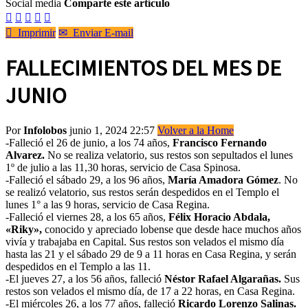
Social media
Comparte este artículo






Imprimir
✉
Enviar E-mail
FALLECIMIENTOS DEL MES DE
JUNIO
Por
Infolobos
junio 1, 2024 22:57
Volver a la Home
-Falleció el 26 de junio, a los 74 años,
Francisco Fernando
Alvarez.
No se realiza velatorio, sus restos son sepultados el lunes
1º de julio a las 11,30 horas, servicio de Casa Spinosa.
-Falleció el sábado 29, a los 96 años,
María Amadora Gómez
. No
se realizó velatorio, sus restos serán despedidos en el Templo el
lunes 1° a las 9 horas, servicio de Casa Regina.
-Falleció el viernes 28, a los 65 años,
Félix Horacio Abdala,
«Riky»,
conocido y apreciado lobense que desde hace muchos años
vivía y trabajaba en Capital. Sus restos son velados el mismo día
hasta las 21 y el sábado 29 de 9 a 11 horas en Casa Regina, y serán
despedidos en el Templo a las 11.
-El jueves 27, a los 56 años, falleció
Néstor Rafael Algarañas.
Sus
restos son velados el mismo día, de 17 a 22 horas, en Casa Regina.
-El miércoles 26, a los 77 años, falleció
Ricardo Lorenzo Salinas.