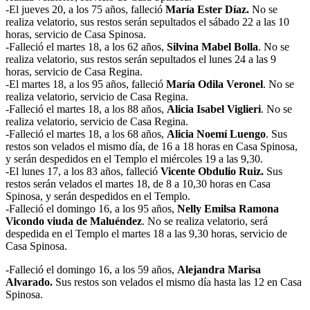
-El jueves 20, a los 75 años, falleció
María Ester Díaz.
No se
realiza velatorio, sus restos serán sepultados el sábado 22 a las 10
horas, servicio de Casa Spinosa.
-Falleció el martes 18, a los 62 años,
Silvina Mabel Bolla
. No se
realiza velatorio, sus restos serán sepultados el lunes 24 a las 9
horas, servicio de Casa Regina.
-El martes 18, a los 95 años, falleció
María Odila Veronel
. No se
realiza velatorio, servicio de Casa Regina.
-Falleció el martes 18, a los 88 años,
Alicia Isabel Viglieri
. No se
realiza velatorio, servicio de Casa Regina.
-Falleció el martes 18, a los 68 años,
Alicia Noemí Luengo
. Sus
restos son velados el mismo día, de 16 a 18 horas en Casa Spinosa,
y serán despedidos en el Templo el miércoles 19 a las 9,30.
-El lunes 17, a los 83 años, falleció
Vicente Obdulio Ruiz.
Sus
restos serán velados el martes 18, de 8 a 10,30 horas en Casa
Spinosa, y serán despedidos en el Templo.
-Falleció el domingo 16, a los 95 años,
Nelly Emilsa Ramona
Vicondo viuda de Maluéndez
. No se realiza velatorio, será
despedida en el Templo el martes 18 a las 9,30 horas, servicio de
Casa Spinosa.
-Falleció el domingo 16, a los 59 años,
Alejandra Marisa
Alvarado.
Sus restos son velados el mismo día hasta las 12 en Casa
Spinosa.