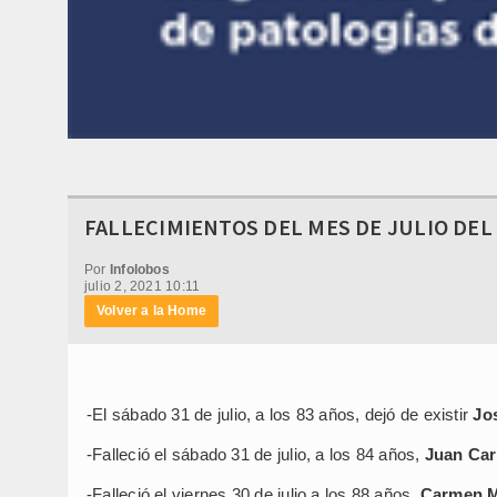
FALLECIMIENTOS DEL MES DE JULIO DEL 
Por
Infolobos
julio 2, 2021 10:11
Volver a la Home
-El sábado 31 de julio, a los 83 años, dejó de existir
Jo
-Falleció el sábado 31 de julio, a los 84 años,
Juan Car
-Falleció el viernes 30 de julio a los 88 años,
Carmen M