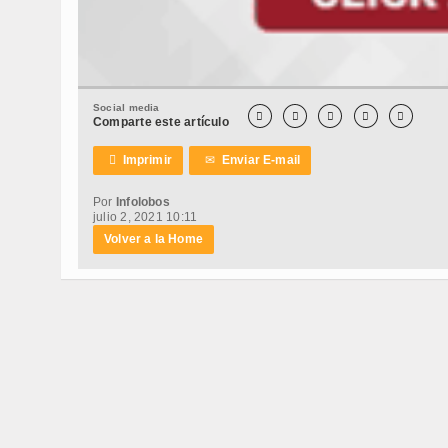
Social media





Comparte este artículo

Imprimir
✉
Enviar E-mail
Por
Infolobos
julio 2, 2021 10:11
Volver a la Home