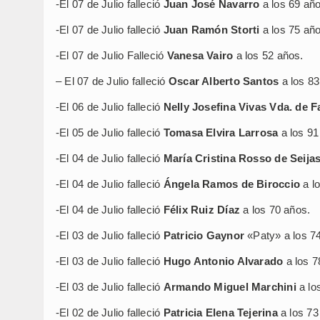
-El 07 de Julio falleció
Juan José Navarro
a los 69 año
-El 07 de Julio falleció
Juan Ramón Storti
a los 75 año
-El 07 de Julio Falleció
Vanesa Vairo
a los 52 años.
– El 07 de Julio falleció
Oscar Alberto Santos
a los 83
-El 06 de Julio falleció
Nelly Josefina Vivas Vda. de F
-El 05 de Julio falleció
Tomasa Elvira Larrosa
a los 91
-El 04 de Julio falleció
María Cristina Rosso de Seija
-El 04 de Julio falleció
Ángela Ramos de Biroccio
a l
-El 04 de Julio falleció
Félix Ruiz Díaz
a los 70 años.
-El 03 de Julio falleció
Patricio Gaynor
«Paty» a los 7
-El 03 de Julio falleció
Hugo Antonio Alvarado
a los 7
-El 03 de Julio falleció
Armando Miguel Marchini
a lo
-El 02 de Julio falleció
Patricia Elena Tejerina
a los 73