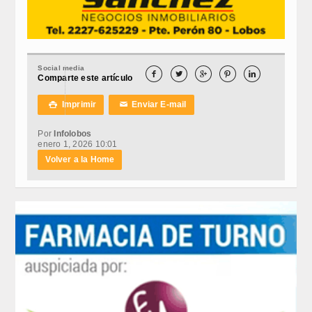
Social media





Comparte este artículo
Imprimir
Enviar E-mail

✉
Por
Infolobos
enero 1, 2026 10:01
Volver a la Home