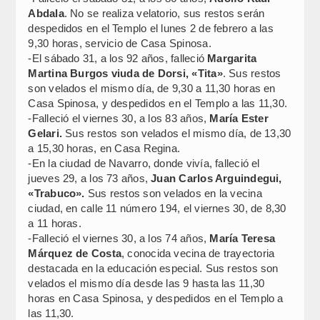
Abdala
. No se realiza velatorio, sus restos serán
despedidos en el Templo el lunes 2 de febrero a las
9,30 horas, servicio de Casa Spinosa.
-El sábado 31, a los 92 años, falleció
Margarita
Martina Burgos viuda de Dorsi, «Tita»
. Sus restos
son velados el mismo día, de 9,30 a 11,30 horas en
Casa Spinosa, y despedidos en el Templo a las 11,30.
-Falleció el viernes 30, a los 83 años,
María Ester
Gelari.
Sus restos son velados el mismo día, de 13,30
a 15,30 horas, en Casa Regina.
-En la ciudad de Navarro, donde vivía, falleció el
jueves 29, a los 73 años,
Juan Carlos Arguindegui,
«Trabuco».
Sus restos son velados en la vecina
ciudad, en calle 11 número 194, el viernes 30, de 8,30
a 11 horas.
-Falleció el viernes 30, a los 74 años,
María Teresa
Márquez de Costa
, conocida vecina de trayectoria
destacada en la educación especial. Sus restos son
velados el mismo día desde las 9 hasta las 11,30
horas en Casa Spinosa, y despedidos en el Templo a
las 11,30.