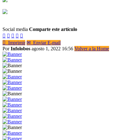
Social media
Comparte este artículo






Imprimir
✉
Enviar E-mail
Por
Infolobos
agosto 1, 2022 16:56
Volver a la Home