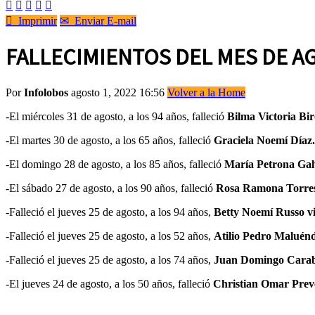






Imprimir
✉
Enviar E-mail
FALLECIMIENTOS DEL MES DE A
Por
Infolobos
agosto 1, 2022 16:56
Volver a la Home
-El miércoles 31 de agosto, a los 94 años, falleció
Bilma Victoria Bir
-El martes 30 de agosto, a los 65 años, falleció
Graciela Noemí Díaz.
-El domingo 28 de agosto, a los 85 años, falleció
María Petrona Gal
-El sábado 27 de agosto, a los 90 años, falleció
Rosa Ramona Torre
-Falleció el jueves 25 de agosto, a los 94 años,
Betty Noemí Russo v
-Falleció el jueves 25 de agosto, a los 52 años,
Atilio Pedro Maluén
-Falleció el jueves 25 de agosto, a los 74 años,
Juan Domingo Carab
-El jueves 24 de agosto, a los 50 años, falleció
Christian Omar Prev