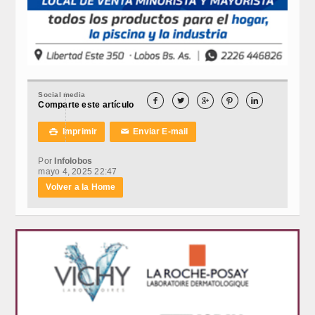
Social media





Comparte este artículo
Imprimir
Enviar E-mail

✉
Por
Infolobos
mayo 4, 2025 22:47
Volver a la Home