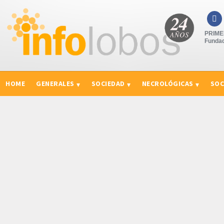

PRIMER
Fundad
HOME
GENERALES
SOCIEDAD
NECROLÓGICAS
SOC
CURIOSIDADES, CONSEJOS Y NOVEDADES