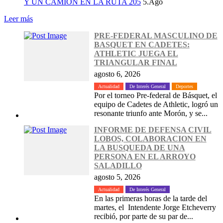
Y UN CAMION EN LA RUTA 205
5.Ago
Leer más
PRE-FEDERAL MASCULINO DE
BASQUET EN CADETES:
ATHLETIC JUEGA EL
TRIANGULAR FINAL
agosto 6, 2026
Actualidad
De Interés General
Deportes
Por el torneo Pre-federal de Básquet, el
equipo de Cadetes de Athletic, logró un
resonante triunfo ante Morón, y se...
INFORME DE DEFENSA CIVIL
LOBOS, COLABORACION EN
LA BUSQUEDA DE UNA
PERSONA EN EL ARROYO
SALADILLO
agosto 5, 2026
Actualidad
De Interés General
En las primeras horas de la tarde del
martes, el Intendente Jorge Etcheverry
recibió, por parte de su par de...